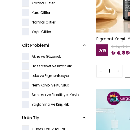
Karma Ciltler
Kuru Ciltler
Normal Ciltler
Yağlı Ciltler
Pigment Karşıtı Y
Cilt Problemi
₺ 5,700
%
15
₺ 4,85
Akne ve Gözenek
Hassasiyet ve Kızarıklık
Leke ve Pigmentasyon
Nem Kaybı ve Kuruluk
Sarkma ve Elastikiyet Kaybı
Yaşlanma ve Kırışıklık
Ürün Tipi
Güneş Koruyucular