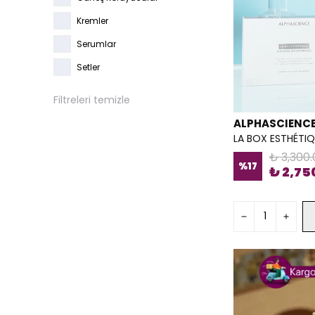
Kremler
Serumlar
Setler
Filtreleri temizle
ALPHASCIENC
₺ 3,300.
%
17
₺ 2,75