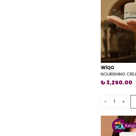
WİQO
NOURISHING CREA
₺ 3,250.00