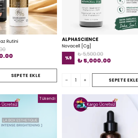
ALPHASCIENCE
az Rutini
Novacell [Cg]
.00
₺ 5,500.00
0.00
%
9
₺ 5,000.00
SEPETE EKLE
SEPETE EKL
Tükendi